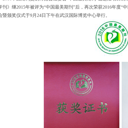
学刊》继
2015
年被评为“中国最美期刊”后，再次荣获
2016
年度“
会暨颁奖仪式于
9
月
24
日下午在武汉国际博览中心举行。