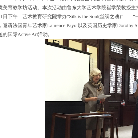
境美育教学坊活动。本次活动由鲁东大学艺术学院崔学荣教授主
11
日下午，艺术教育研究院举办“
Silk is the Soul(
丝绸之魂
)
”——
，邀请法国青年艺术家
Laurence Payot
以及英国历史学家
Dorothy S
题的国际
Active Art
活动。