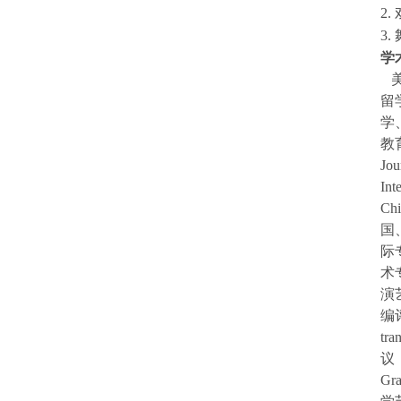
2
3
学
留
学
教
Jou
Int
Ch
国
际
术
演
编
tra
议
Gra