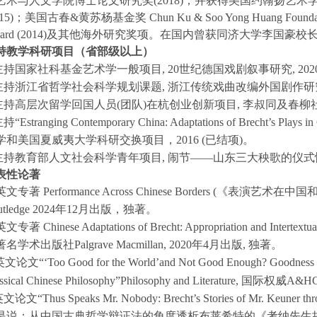
艺术与人文学院博士论文研究奖(2018)；并获得美国约翰扬艺术
015)；美国古春&黄苏杨基金奖 Chun Ku & Soo Yong Huang Foundat
rd (2014)
及其他海外研究奖项。在国内曾获同济大学李国豪校
持教学科研项目（省部级以上）
.主持国家社科基金艺术学一般项目, 20世纪德国戏剧叙事研究, 2020-
.主持浙江省哲学社会科学规划课题, 浙江传统戏曲改编外国剧作研究, 20
.主持高层次留学回国人员(团队)在杭创业创新项目, 李叔同及春柳社艺术
主持
“Estranging Contemporary China: Adaptations of Brecht’s Plays in
学和美国夏威夷大学科研交换项目，2016 (已结项)。
.主持教育部人文社会科学青年项目, 闹节——山东三大秧歌的仪式性与反仪
表性论著
英文专著
Performance Across Chinese Borders
(
《表演艺术在中国
tledge 2024
年
12
月出版，独著。
英文专著
Chinese Adaptations of Brecht: Appropriation and Intertextua
著名学术出版社
Palgrave Macmillan, 2020
年
4
月出版
,
独著。
英文论文“
‘Too Good for the World
’
and Not Good Enough? Goodness 
ssical Chinese Philosophy
”
Philosophy and Literature
,
国际权威
A&HC
英文论文
“Thus Speaks Mr. Nobody: Brecht’s
Stories of Mr. Keuner
thr
是说：从中国古典哲学辩证法的角度透析布莱希特的《考纳先生故