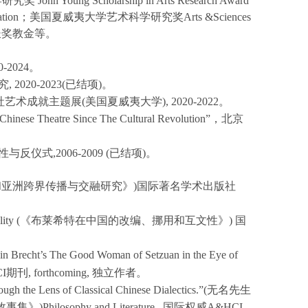
学研究奖
John Young Scholarship in Arts Research Award
ion
；美国夏威夷大学艺术科学研究奖
Arts &Sciences
长奖教金等。
2024。
20-2023(已结项)。
成就主题展(美国夏威夷大学), 2020-2022。
 Chinese Theatre Since The Cultural Revolution”
，北京
式,2006-2009 (已结项)。
和亚洲跨界传播与交融研究》
)
国际著名学术出版社
lity
(
《布莱希特在中国的改编、挪用和互文性》
)
国
in Brecht’s
The Good Woman of Setzuan
in the Eye of
I
期刊
, forthcoming,
独立作者。
ough the Lens of Classical Chinese Dialectics.”
(无名先生
事集》)
Philosophy and Literature
,
国际权威
A&HCI