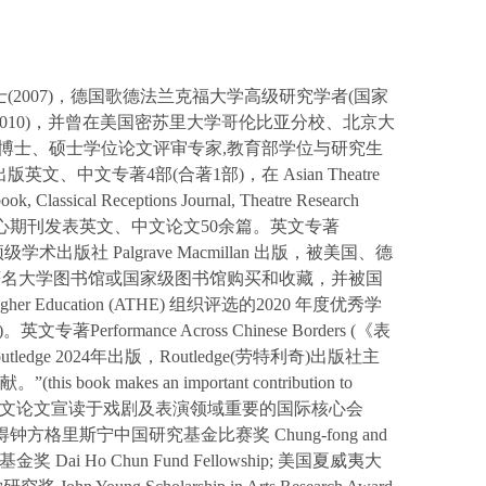
士(2007)，德国歌德法兰克福大学高级研究学者(国家
9-2010)，并曾在美国密苏里大学哥伦比亚分校、北京大
博士、硕士学位论文评审专家
,
教育部学位与研究生
版英文、中文专著4部(合著1部)，在
Asian Theatre
ook, Classical Receptions Journal, Theatre Research
心期刊发表英文、中文论文50余篇。英文专著
顶级学术出版社
Palgrave Macmillan
出版，被美国、德
著名大学图书馆或国家级图书馆购买和收藏，并被国
Higher Education (ATHE)
组织评选的2020 年度优秀学
)。
英文专著
Performance Across Chinese Borders
(
《表
utledge
2024年出版，
Routledge
(劳特利奇)出版社主
贡献。
”(this book makes an important contribution to
英文论文宣读于戏剧及表演领域重要的国际核心会
得钟方格里斯宁中国研究基金比赛奖
Chung-fong and
和春基金奖
Dai Ho Chun Fund Fellowship
; 美国夏威夷大