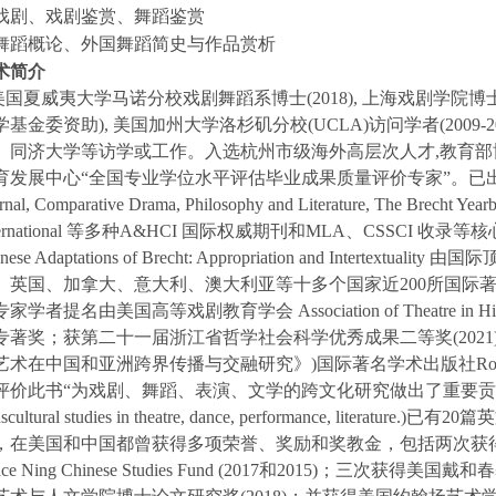
. 戏剧、戏剧鉴赏、舞蹈鉴赏
. 舞蹈概论、外国舞蹈简史与作品赏析
术简介
美国夏威夷大学马诺分校戏剧舞蹈系博士(2018), 上海戏剧学院博
学基金委资助), 美国加州大学洛杉矶分校
(UCLA)
访问学者(200
、同济大学等访学或工作。入选杭州市级海外高层次人才,
教育部
育发展中心“全国专业学位水平评估毕业成果质量评价专家”。已出
rnal
,
Comparative Drama,
Philosophy and Literature, The Brecht Yearb
ernational
等多种
A&HCI
国际权威期刊和
MLA、CSSCI
收录等核
inese
Adaptations of Brecht: Appropriation and Intertextuality
由国际
、英国、加拿大、意大利、澳大利亚等十多个国家近200所国际
专家学者提名由美国高等戏剧教育学会
Association of Theatre in 
专著奖；获第二十一届浙江省哲学社会科学优秀成果二等奖(2021
艺术在中国和亚洲跨界传播与交融研究
》)
国际著名学术出版社
Ro
评价此书“为戏剧、舞蹈、表演、文学的跨文化研究做出了重要
nscultural studies in theatre, dance, performance, literature.)
已有20篇
，在美国和中国都曾获得多项荣誉、奖励和奖教金，包括两次获
ce Ning Chinese Studies Fund
(2017和2015)；三次获得美国戴