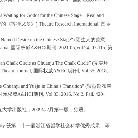
’s
Waiting for Godot
for the Chinese Stage—Real and
)
特的《等待戈多》
Theatre Research International,
国际
r Named Desire
on the Chinese Stage” (
陌生人的善意：
rama
,
国际权威
A&HCI
期刊
, 2021.05,Vol.54, 97-115,
第
an Chalk Circle
as
Chuanju
The Chalk Circle
” (
完美环
 Theatre Journal
,
国际权威
A&HCI
期刊
, Vol.35, 2018,
ve
Chuanju
and
Yueju
in China’s Transition” (
转型期布莱
国际权威
A&HCI
期刊
, Vol.33, 2016, No.2, Fall, 420-
媒大学出版社，
2009
年
2
月第一版，独著。
lity
获第二十一届浙江省哲学社会科学优秀成果二等