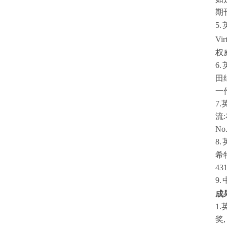
期
5.
Vir
权
6.
田
一
7.
流
:
No.
8.
希
43
9.
成
1
奖,