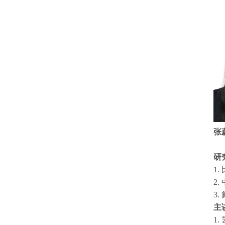
张
研
1
2
3
主
1