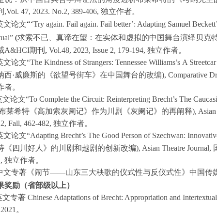
刊,
Vol. 47, 2023. No.2, 389-406,
独立作者。
“‘
英文论文
Try again. Fail again. Fail better’: Adapting Samuel Beckett
tual”
(
求索不已、真谛在望：在实体和虚拟的中国舞台演绎贝克
,
威
A&HCI
期刊
Vol.48, 2023, Issue 2, 179-194,
独立作者。
英文论文
“The Kindness of Strangers: Tennessee Williams’s
A Streetca
纳西
·
威廉斯的《欲望号街车》在中国舞台的改编
),
Comparative D
作者。
英文论文
“To Complete the Circuit: Reinterpreting Brecht’s
The Caucasi
布莱希特《高加索灰阑记》作为川剧《灰阑记》的再阐释
),
Asian
2, Fall, 462-482,
独立作者。
英文论文
“Adapting Brecht’s
The Good Person of Szechwan
: Innovati
特《四川好人》的川剧和越剧的创新改编
),
Asian Theatre Journal
,
1,
独立作者。
中文专著《闹节——山东三大秧歌的仪式性与反仪式性》中国传
果奖励（省部级以上）
.英文专著
Chinese Adaptations of Brecht: Appropriation and Intertextua
 2021。