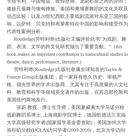
卡塔卡利、中国龟兹、敦煌壁画、龙岗石窟之间的异同；
傣族孔雀舞与缅甸掸族、泰国和柬埔寨舞蹈的文化关联及
动态比较；以及20世纪西欧主要戏剧流派对东亚三国的影
响，以萨特、贝克特和布莱希特在中国的影响和接受作为
代表性案例分析。
Routledge
(
劳特利奇)
出版社主编评价此书“为戏剧、舞
蹈、表演、文学的跨文化研究做出了重要贡献。”（this
book makes an important contribution to transcultural studies in
theatre, dance, performance, literature.)
劳特利奇(Routledge)出版社隶属全球知名的Taylor &
Francis Group出版集团，是一家具有悠久历史、审稿严
格、领先世界的学术出版商，尤其专注于高质量的人文社
科、教育和科学等领域英文著作的出版，在其总部伦敦和
美国纽约两地发行。
张蔚 教授、博士生导师，美国夏威夷大学马诺分校
戏剧舞蹈系博士, 上海戏剧学院博士，德国歌德法兰克福
大学高级研究学者(国家留学基金委资助)，美国加州大学
洛杉矶分校
(UCLA)
访问学者(2009-2010)，北京大学访问