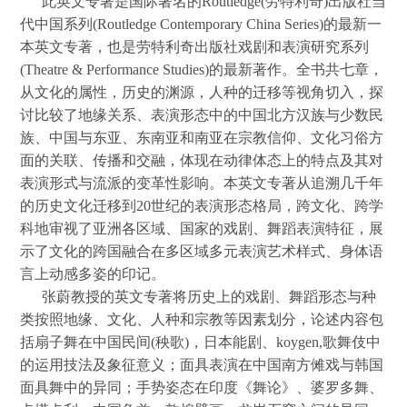
此英文专著是国际著名的Routledge(劳特利奇)出版社当
代中国系列(Routledge Contemporary China Series)的最新一
本英文专著，也是劳特利奇出版社戏剧和表演研究系列
(Theatre & Performance Studies)的最新著作。全书共七章，
从文化的属性，历史的渊源，人种的迁移等视角切入，探
讨比较了地缘关系、表演形态中的中国北方汉族与少数民
族、中国与东亚、东南亚和南亚在宗教信仰、文化习俗方
面的关联、传播和交融，体现在动律体态上的特点及其对
表演形式与流派的变革性影响。本英文专著从追溯几千年
的历史文化迁移到20世纪的表演形态格局，跨文化、跨学
科地审视了亚洲各区域、国家的戏剧、舞蹈表演特征，展
示了文化的跨国融合在多区域多元表演艺术样式、身体语
言上动感多姿的印记。
张蔚教授的英文专著将历史上的戏剧、舞蹈形态与种
类按照地缘、文化、人种和宗教等因素划分，论述内容包
括扇子舞在中国民间(秧歌)，日本能剧、
koygen
,
歌舞伎中
的运用技法及象征意义；面具表演在中国南方傩戏与韩国
面具舞中的异同；手势姿态在印度《舞论》、婆罗多舞、