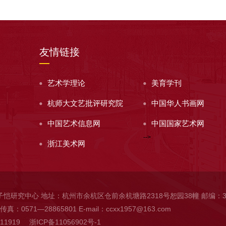
友情链接
艺术学理论
美育学刊
杭师大文艺批评研究院
中国华人书画网
中国艺术信息网
中国国家艺术网
-->
浙江美术网
子恺研究中心 地址：杭州市余杭区仓前余杭塘路2318号恕园38幢 邮编：31
传真：0571—28865801 E-mail：ccxx1957@163.com
11919
浙ICP备11056902号-1